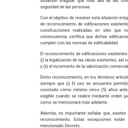
situación irregular que más allá de las co
seguridad de las personas.
Con el objetivo de resolver esta situación irreg
de reconocimiento de edificaciones existentes
construcciones realizadas en sitio que n
consecuencia, certifica que dichas edificaci
cumplen con las normas de edificabilidad.
El reconocimiento de edificaciones existentes
(i) la legalización de las obras existentes, as
y (ii) el incremento de la valorización comercia
Dicho reconocimiento, en los términos artícul
siempre que (i) El uso se encuentre permitid
concluido cómo mínimo cinco (5) años antes 
exigible cuando se realice mediante orden jud
como se mencionará más adelante.
Además, es importante señalar que, existen 
reconocimiento. Estas excepciones están d
mencionado Decreto.