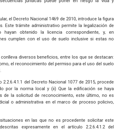
nsecuencias jurídicas puede poner en riesgo la vida y
ular, el Decreto Nacional 1469 de 2010, introduce la figura
. Este trámite administrativo permite la legalización de
o hayan obtenido la licencia correspondiente, y, en
ones cumplen con el uso de suelo inclusive si estas no
 conlleva diversos beneficios, entre los que se destacan:
í como, el reconocimiento del permiso para el uso del suelo
l.
o 2.2.6.4.1.1 del Decreto Nacional 1077 de 2015, procede
o por la norma local y (ii) Que la edificación se haya
de la solicitud de reconocimiento, este último, no es
icial o administrativa en el marco de proceso policivo,
situaciones en las que no es procedente solicitar este
escritas expresamente en el artículo 2.2.6.4.1.2 del