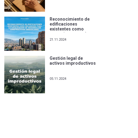
Reconocimiento de
edificaciones
existentes como
mecanismo para la
legalización de
21.11.2024
desarrollos
constructivos
irregulares.
Gestión legal de
activos improductivos
05.11.2024