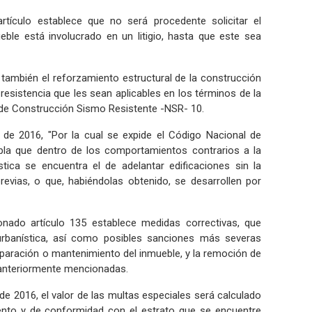
rtículo establece que no será procedente solicitar el
eble está involucrado en un litigio, hasta que este sea
 también el reforzamiento estructural de la construcción
esistencia que les sean aplicables en los términos de la
de Construcción Sismo Resistente -NSR- 10.
1 de 2016, "Por la cual se expide el Código Nacional de
pla que dentro de los comportamientos contrarios a la
stica se encuentra el de adelantar edificaciones sin la
revias, o que, habiéndolas obtenido, se desarrollen por
onado artículo 135 establece medidas correctivas, que
 urbanística, así como posibles sanciones más severas
eparación o mantenimiento del inmueble, y la remoción de
s anteriormente mencionadas.
de 2016, el valor de las multas especiales será calculado
nto y de conformidad con el estrato que se encuentre