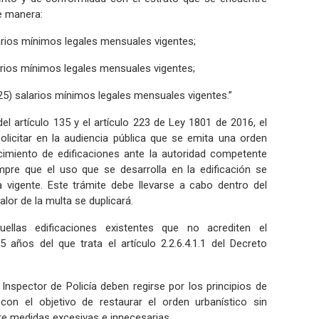
te manera:
alarios mínimos legales mensuales vigentes;
alarios mínimos legales mensuales vigentes;
 (25) salarios mínimos legales mensuales vigentes.”
l artículo 135 y el artículo 223 de Ley 1801 de 2016, el
olicitar en la audiencia pública que se emita una orden
ocimiento de edificaciones ante la autoridad competente
mpre que el uso que se desarrolla en la edificación se
 vigente. Este trámite debe llevarse a cabo dentro del
alor de la multa se duplicará.
ellas edificaciones existentes que no acrediten el
 años del que trata el artículo 2.2.6.4.1.1 del Decreto
 Inspector de Policía deben regirse por los principios de
 con el objetivo de restaurar el orden urbanístico sin
pre medidas excesivas e innecesarias.