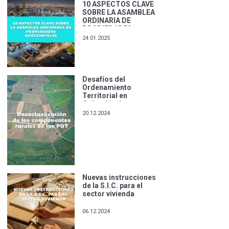
10 ASPECTOS CLAVE
SOBRE LA ASAMBLEA
ORDINARIA DE
PROPIEDADES
HORIZONTALES
24.01.2025
Desafíos del
Ordenamiento
Territorial en
Colombia: La
desactualización
20.12.2024
normativa del
componente rural del
POT
Nuevas instrucciones
de la S.I.C. para el
sector vivienda
06.12.2024