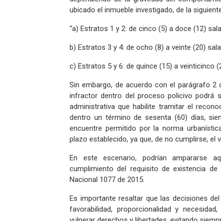
ubicado el inmueble investigado, de la siguien
“a) Estratos 1 y 2: de cinco (5) a doce (12) s
b) Estratos 3 y 4: de ocho (8) a veinte (20) s
c) Estratos 5 y 6: de quince (15) a veinticinco
Sin embargo, de acuerdo con el parágrafo 2 de
infractor dentro del proceso policivo podrá s
administrativa que habilite tramitar el recon
dentro un término de sesenta (60) días, sie
encuentre permitido por la norma urbanística
plazo establecido, ya que, de no cumplirse, el v
En este escenario, podrían ampararse aqu
cumplimiento del requisito de existencia de 5
Nacional 1077 de 2015.
Es importante resaltar que las decisiones del
favorabilidad, proporcionalidad y necesidad,
vulnerar derechos y libertades, evitando siem