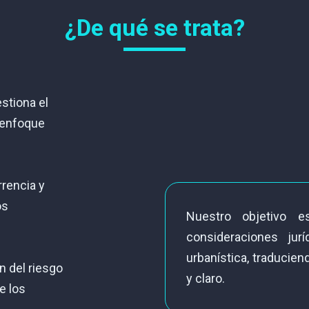
¿De qué se trata?
stiona el
n enfoque
rrencia y
os
Nuestro objetivo e
consideraciones jurí
urbanística, traducien
 del riesgo
y claro.
e los