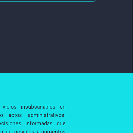
 vicios insubsanables en
 o actos administrativos.
cisiones informadas que
ión de posibles argumentos