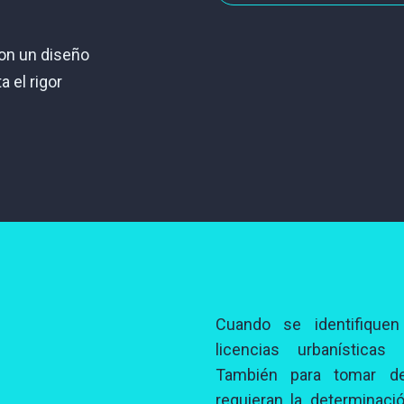
on un diseño
 el rigor
Cuando se identifiquen
licencias urbanísticas
También para tomar de
requieran la determinac