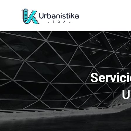
Servic
U